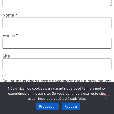
Nome
*
E-mail
*
Site
Salvar meus dados neste navegador para a próxima vez
que eu comentar.
Nós utilizamos cookies para garantir que você tenha a melhor
experiência em nosso site. Se você continua a usar este site,
assumimos que você está satisfeito.
Prosseguir
Recusar
Marketing Digital e de Posicionamento