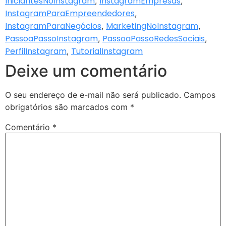
IniciantesNoInstagram
InstagramEmpresas
,
,
InstagramParaEmpreendedores
,
InstagramParaNegócios
MarketingNoInstagram
,
,
PassoaPassoInstagram
PassoaPassoRedesSociais
,
,
PerfilInstagram
TutorialInstagram
,
Deixe um comentário
O seu endereço de e-mail não será publicado.
Campos
obrigatórios são marcados com
*
Comentário
*