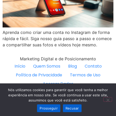
Aprenda como criar uma conta no Instagram de forma
rápida e fácil. Siga nosso guia passo a passo e comece
a compartilhar suas fotos e vídeos hoje mesmo.
Marketing Digital e de Posicionamento
Início
Quem Somos
Blog
Contato
Política de Privacidade
Termos de Uso
Acessar Dados
Nós utilizamos cookies para garantir que você tenha a melhor
Todos os direitos reservados
experiência em nosso site. Se você continua a usar este site,
assumimos que você está satisfeito.
Prosseguir
Recusar