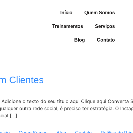
Início
Quem Somos
Treinamentos
Serviços
Blog
Contato
m Clientes
 Adicione o texto do seu título aqui Clique aqui Converta
alquer outra rede social, é preciso ter estratégia. O Inst
cial […]
Início
Quem Somos
Blog
Contato
Política de Pri