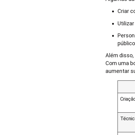
Criar c
Utiliza
Person
público
Além disso,
Com uma b
aumentar s
Criaçã
Técnic