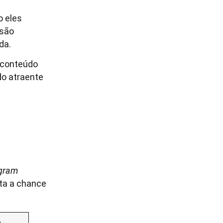
o eles
rsão
da.
a conteúdo
do atraente
agram
nta a chance
o