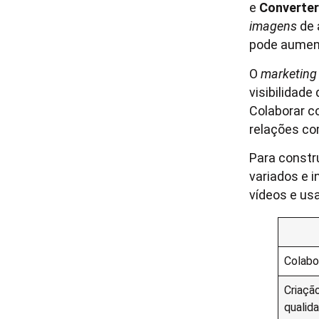
e
Converter
imagens
de 
pode aumen
O
marketing 
visibilidade
Colaborar c
relações co
Para constr
variados e i
vídeos e us
Colabo
Criaçã
qualid