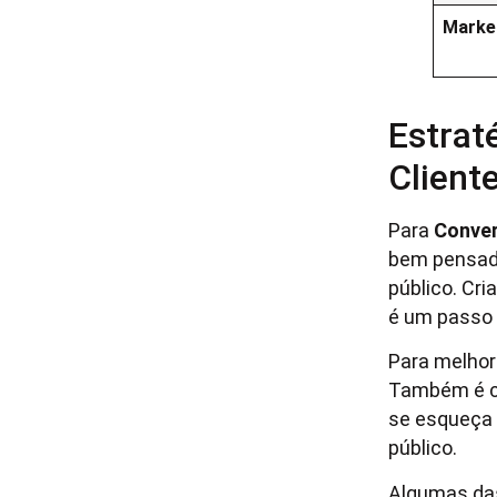
Market
Estrat
Client
Para
Conver
bem pensada
público. Cr
é um passo 
Para melhor
Também é cr
se esqueça 
público.
Algumas das