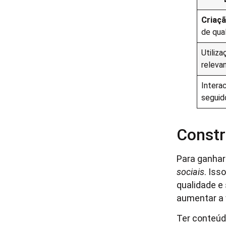
Criaç
de qua
Utiliz
releva
Intera
seguid
Constr
Para ganhar 
sociais
. Iss
qualidade e
aumentar a v
Ter conteúd