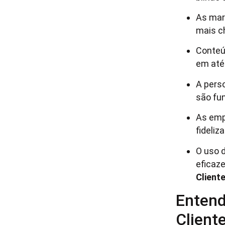
As mar
mais c
Conteú
em até
A pers
são fu
As emp
fideliz
O uso 
eficaz
Client
Entend
Client