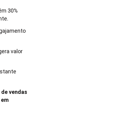
têm 30%
nte.
ngajamento
era valor
stante
 de vendas
s em