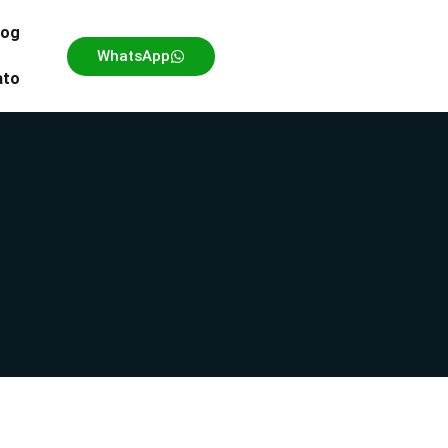
log
WhatsApp
ato