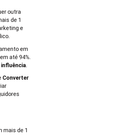
er outra
mais de 1
arketing e
ico.
ajamento em
 em até 94%.
influência
.
e
Converter
iar
guidores
m mais de 1