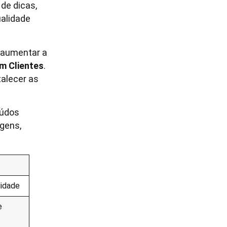
de dicas,
alidade
 aumentar a
m Clientes
.
talecer as
eúdos
agens,
lidade
e