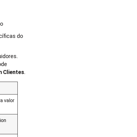
ão
íficas do
uidores.
ode
 Clientes
.
a valor
ion