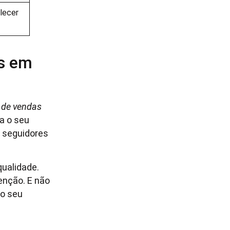
elecer
es em
 de vendas
a o seu
s seguidores
qualidade.
enção. E não
ao seu