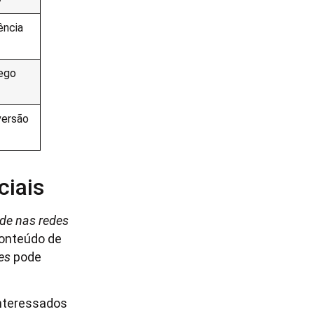
ência
ego
versão
ciais
de nas redes
 conteúdo de
es
pode
interessados