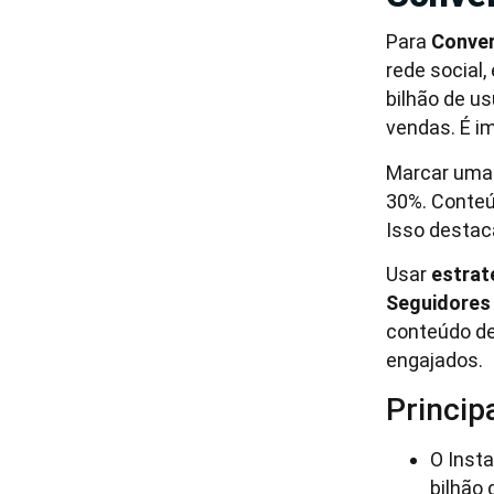
Para
Conver
rede social,
bilhão de us
vendas. É im
Marcar uma
30%. Conteú
Isso destac
Usar
estrat
Seguidores
conteúdo de
engajados.
Princip
O Inst
bilhão 