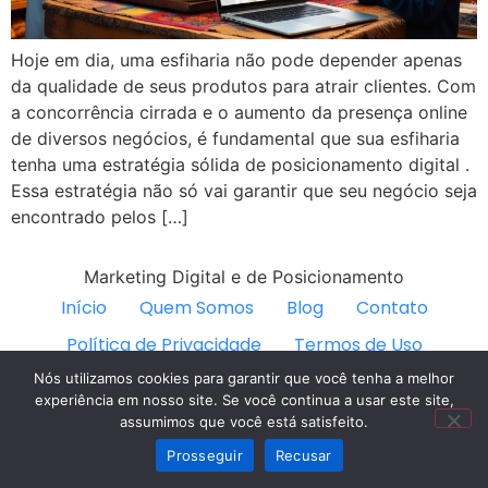
Hoje em dia, uma esfiharia não pode depender apenas
da qualidade de seus produtos para atrair clientes. Com
a concorrência cirrada e o aumento da presença online
de diversos negócios, é fundamental que sua esfiharia
tenha uma estratégia sólida de posicionamento digital .
Essa estratégia não só vai garantir que seu negócio seja
encontrado pelos […]
Marketing Digital e de Posicionamento
Início
Quem Somos
Blog
Contato
Política de Privacidade
Termos de Uso
Acessar Dados
Nós utilizamos cookies para garantir que você tenha a melhor
experiência em nosso site. Se você continua a usar este site,
Todos os direitos reservados
assumimos que você está satisfeito.
Prosseguir
Recusar